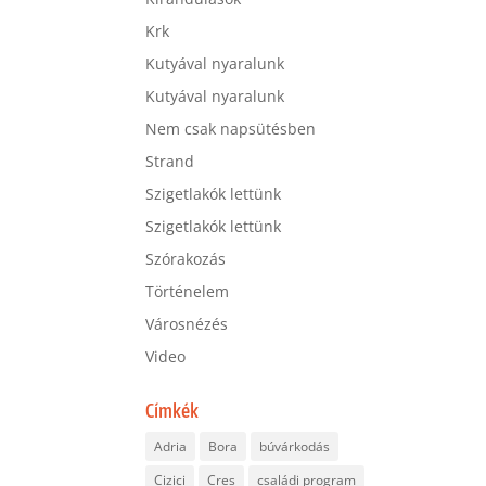
Krk
Kutyával nyaralunk
Kutyával nyaralunk
Nem csak napsütésben
Strand
Szigetlakók lettünk
Szigetlakók lettünk
Szórakozás
Történelem
Városnézés
Video
Címkék
Adria
Bora
búvárkodás
Cizici
Cres
családi program