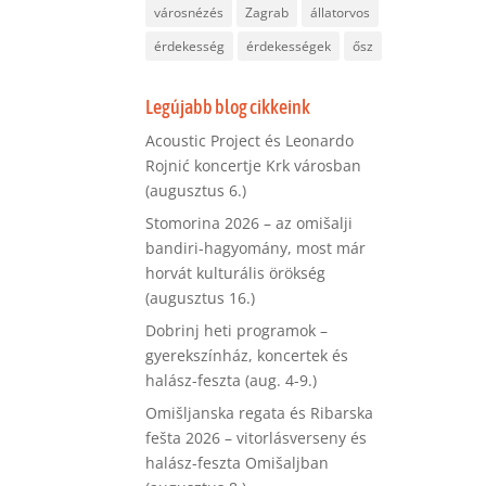
városnézés
Zagrab
állatorvos
érdekesség
érdekességek
ősz
Legújabb blog cikkeink
Acoustic Project és Leonardo
Rojnić koncertje Krk városban
(augusztus 6.)
Stomorina 2026 – az omišalji
bandiri-hagyomány, most már
horvát kulturális örökség
(augusztus 16.)
Dobrinj heti programok –
gyerekszínház, koncertek és
halász-feszta (aug. 4-9.)
Omišljanska regata és Ribarska
fešta 2026 – vitorlásverseny és
halász-feszta Omišaljban