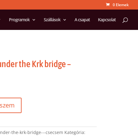
0 Elemek
Programok
Szállások
A csapat
Kapcsolat
nder the Krk bridge –
eszem
nder-the-krk-bridge---csecsem
Kategória: