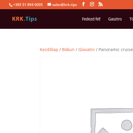
+385 51 894 0005
sales@krk.tips
Fedezd fel!
Gasztro
T
Kezdőlap
/
Bókun
/
Glavatni
/ Panoramic cruise