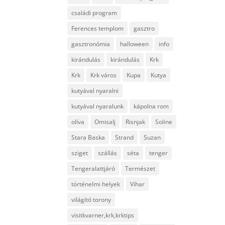
családi program
Ferences templom
gasztro
gasztronómia
halloween
info
kirándulás
kirándulás
Krk
Krk
Krk város
Kupa
Kutya
kutyával nyaralni
kutyával nyaralunk
kápolna rom
olíva
Omisalj
Risnjak
Soline
Stara Baska
Strand
Suzan
sziget
szállás
séta
tenger
Tengeralattjáró
Természet
történelmi helyek
Vihar
világító torony
visitkvarner,krk,krktips