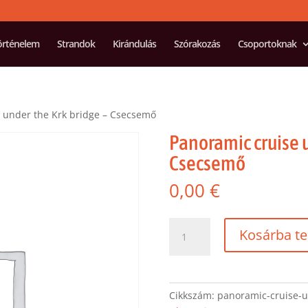
örténelem
Strandok
Kirándulás
Szórakozás
Csoportoknak
 under the Krk bridge – Csecsemő
Panoramic cruise u
Csecsemő
0,00
€
Panoramic
Kosárba t
cruise
under
the
Krk
Cikkszám:
panoramic-cruise-u
bridge