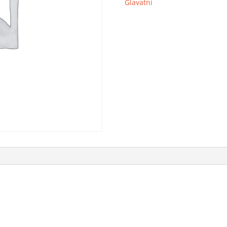
Glavatni
-
Csecsemő
mennyiség