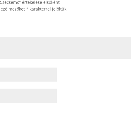
 Csecsemő” értékelése elsőként
elező mezőket
*
karakterrel jelöltük