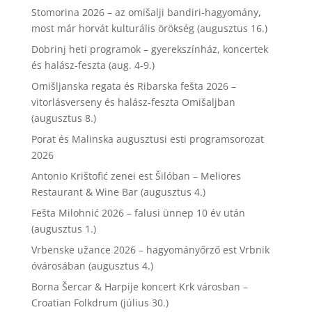
Stomorina 2026 – az omišalji bandiri-hagyomány,
most már horvát kulturális örökség (augusztus 16.)
Dobrinj heti programok – gyerekszínház, koncertek
és halász-feszta (aug. 4-9.)
Omišljanska regata és Ribarska fešta 2026 –
vitorlásverseny és halász-feszta Omišaljban
(augusztus 8.)
Porat és Malinska augusztusi esti programsorozat
2026
Antonio Krištofić zenei est Šilóban – Meliores
Restaurant & Wine Bar (augusztus 4.)
Fešta Milohnić 2026 – falusi ünnep 10 év után
(augusztus 1.)
Vrbenske užance 2026 – hagyományőrző est Vrbnik
óvárosában (augusztus 4.)
Borna Šercar & Harpije koncert Krk városban –
Croatian Folkdrum (július 30.)