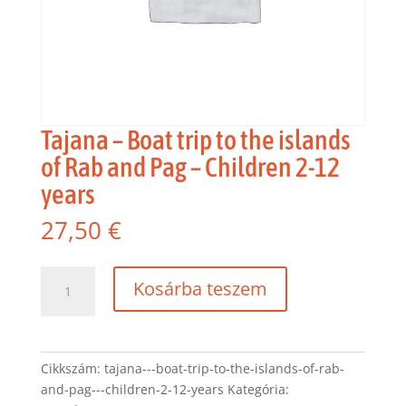
Tajana – Boat trip to the islands
of Rab and Pag – Children 2-12
years
27,50
€
Tajana
Kosárba teszem
-
Boat
trip
to
Cikkszám:
tajana---boat-trip-to-the-islands-of-rab-
the
and-pag---children-2-12-years
Kategória:
islands