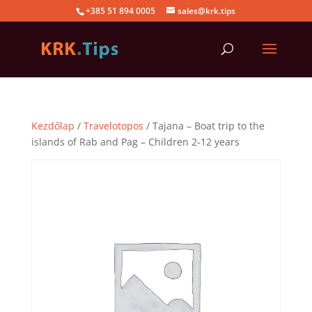
+385 51 894 0005
sales@krk.tips
Kezdőlap
/
Travelotopos
/ Tajana – Boat trip to the
islands of Rab and Pag – Children 2-12 years