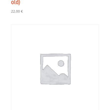
old)
22,00
€