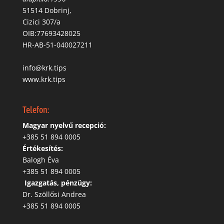
51514 Dobrinj,
Cizici 307/a
OIB:77693428025
HR-AB-51-040027211
info@krk.tips
www.krk.tips
Telefon:
Magyar nyelvű recepció:
‭+385 51 894 0005
Értékesítés:
Balogh Éva
+385 51 894 0005
‬
Igazgatás, pénzügy:
Dr. Szöllősi Andrea
+385 51 894 0005