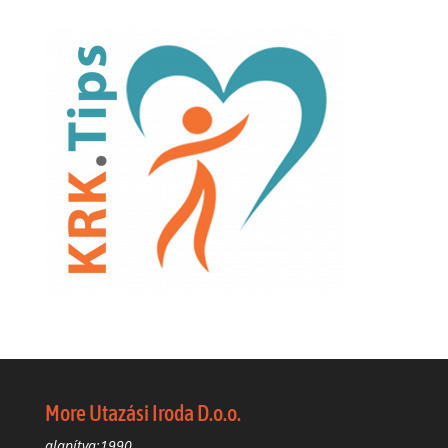
More Utazási Iroda D.o.o.
alapítva:1990