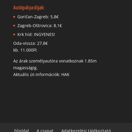
Autópálya díjak:
Goričan-Zagreb: 5,8€
Zagreb-Oštrovica: 8,1€
Krk híd: INGYENES!
Oda-vissza: 27,8€
kb. 11.000Ft
Az árak személyautóra vonatkoznak 1.85m
magasságig.
Aktuális út-információk: HAK
Főoldal
A csapat
Adatkezelési tájékoztató