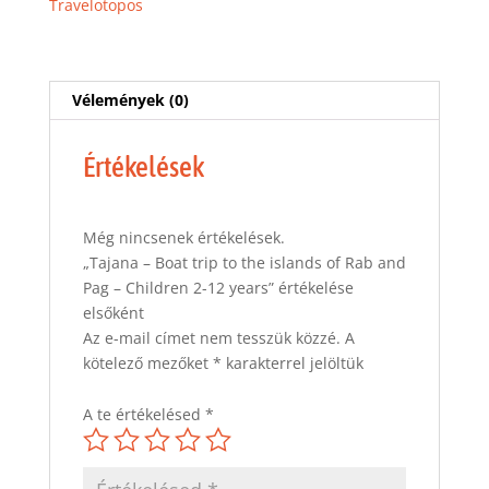
Travelotopos
of
Rab
and
Pag
Vélemények (0)
-
Children
Értékelések
2-
12
years
Még nincsenek értékelések.
mennyiség
„Tajana – Boat trip to the islands of Rab and
Pag – Children 2-12 years” értékelése
elsőként
Az e-mail címet nem tesszük közzé.
A
kötelező mezőket
*
karakterrel jelöltük
A te értékelésed
*