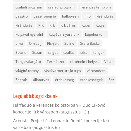
családi program
családi program
Ferences templom
gasztro
gasztronómia
halloween
info
kirándulás
kirándulás
Krk
Krk
Krk város
Kupa
Kutya
kutyával nyaralni
kutyával nyaralunk
kápolna rom
olíva
Omisalj
Risnjak
Soline
Stara Baska
Strand
Suzan
sziget
szállás
séta
tenger
Tengeralattjáró
Természet
történelmi helyek
Vihar
világító torony
visitkvarner,krk,krktips
városnézés
Zagrab
állatorvos
érdekesség
érdekességek
ősz
Legújabb blog cikkeink
Hárfaduó a Ferences kolostorban – Duo Ćiković
koncertje Krk városban (augusztus 13.)
Acoustic Project és Leonardo Rojnić koncertje Krk
városban (augusztus 6.)