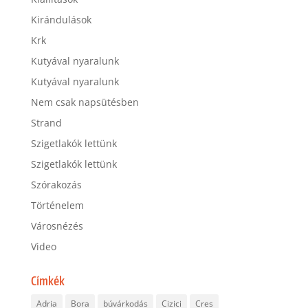
Kirándulások
Krk
Kutyával nyaralunk
Kutyával nyaralunk
Nem csak napsütésben
Strand
Szigetlakók lettünk
Szigetlakók lettünk
Szórakozás
Történelem
Városnézés
Video
Címkék
Adria
Bora
búvárkodás
Cizici
Cres