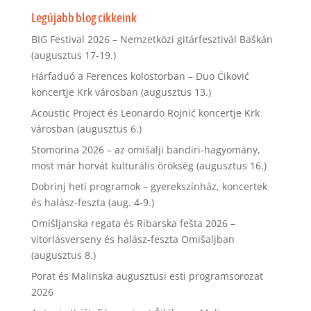
Legújabb blog cikkeink
BIG Festival 2026 – Nemzetközi gitárfesztivál Baškán
(augusztus 17-19.)
Hárfaduó a Ferences kolostorban – Duo Ćiković
koncertje Krk városban (augusztus 13.)
Acoustic Project és Leonardo Rojnić koncertje Krk
városban (augusztus 6.)
Stomorina 2026 – az omišalji bandiri-hagyomány,
most már horvát kulturális örökség (augusztus 16.)
Dobrinj heti programok – gyerekszínház, koncertek
és halász-feszta (aug. 4-9.)
Omišljanska regata és Ribarska fešta 2026 –
vitorlásverseny és halász-feszta Omišaljban
(augusztus 8.)
Porat és Malinska augusztusi esti programsorozat
2026