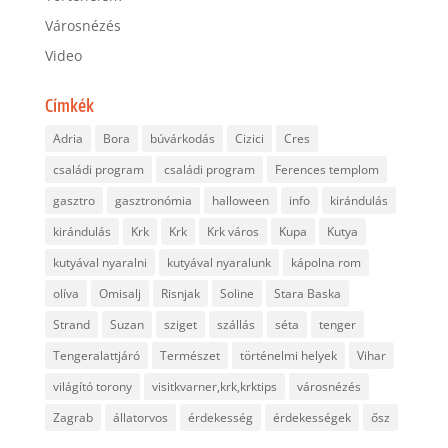
Városnézés
Video
Címkék
Adria
Bora
búvárkodás
Cizici
Cres
családi program
családi program
Ferences templom
gasztro
gasztronómia
halloween
info
kirándulás
kirándulás
Krk
Krk
Krk város
Kupa
Kutya
kutyával nyaralni
kutyával nyaralunk
kápolna rom
olíva
Omisalj
Risnjak
Soline
Stara Baska
Strand
Suzan
sziget
szállás
séta
tenger
Tengeralattjáró
Természet
történelmi helyek
Vihar
világító torony
visitkvarner,krk,krktips
városnézés
Zagrab
állatorvos
érdekesség
érdekességek
ősz