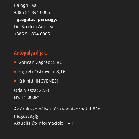
Balogh Éva
+385 51 894 0005
‬
Igazgatás, pénzügy:
Dr. Szöllősi Andrea
+385 51 894 0005
Autópálya díjak:
Goričan-Zagreb: 5,8€
Zagreb-Oštrovica: 8,1€
Krk híd: INGYENES!
Oda-vissza: 27,8€
kb. 11.000Ft
Az árak személyautóra vonatkoznak 1.85m
magasságig.
Aktuális út-információk: HAK