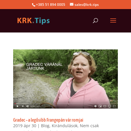
+385 51 894 0005
sales@krk.tips
Gradec – a legősibb Frangepán vár romjai
2019 ápr 30
|
Blog
,
Kirándulások
,
Nem csak