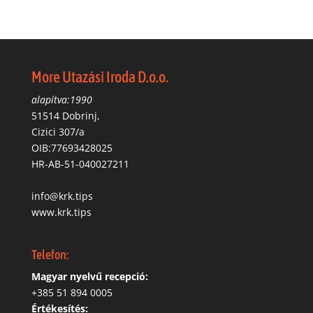
More Utazási Iroda D.o.o.
alapítva:1990
51514 Dobrinj,
Cizici 307/a
OIB:77693428025
HR-AB-51-040027211
info@krk.tips
www.krk.tips
Telefon:
Magyar nyelvű recepció:
‭+385 51 894 0005
Értékesítés: