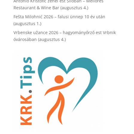
Antonio Krištofić zenei est Šilóban – Meliores
Restaurant & Wine Bar (augusztus 4.)
Fešta Milohnić 2026 – falusi ünnep 10 év után
(augusztus 1.)
Vrbenske užance 2026 – hagyományőrző est Vrbnik
óvárosában (augusztus 4.)