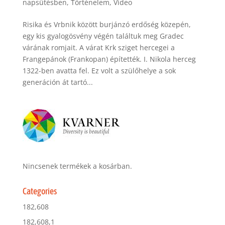
napsütésben
,
Történelem
,
Video
Risika és Vrbnik között burjánzó erdőség közepén,
egy kis gyalogösvény végén találtuk meg Gradec
várának romjait. A várat Krk sziget hercegei a
Frangepánok (Frankopan) építették. I. Nikola herceg
1322-ben avatta fel. Ez volt a szülőhelye a sok
generáción át tartó...
Nincsenek termékek a kosárban.
Categories
182,608
182,608,1