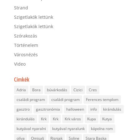
Strand
Szigetlakók lettünk
Szigetlakók lettünk
Szórakozás
Történelem
Városnézés
Video
Címkék
Adria
Bora
búvárkodás
Cizici
Cres
családi program
családi program
Ferences templom
gasztro
gasztronómia
halloween
info
kirándulás
kirándulás
Krk
Krk
Krk város
Kupa
Kutya
kutyával nyaralni
kutyával nyaralunk
kápolna rom
olíva
Omisalj
Risnjak
Soline
Stara Baska