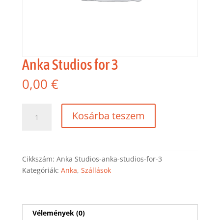
Anka Studios for 3
0,00
€
Anka
Kosárba teszem
Studios
for
3
mennyiség
Cikkszám:
Anka Studios-anka-studios-for-3
Kategóriák:
Anka
,
Szállások
Vélemények (0)