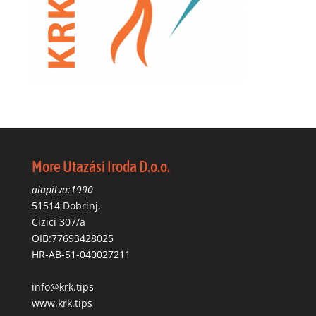
More Utazási Iroda D.o.o.
alapítva:1990
51514 Dobrinj,
Cizici 307/a
OIB:77693428025
HR-AB-51-040027211
info@krk.tips
www.krk.tips