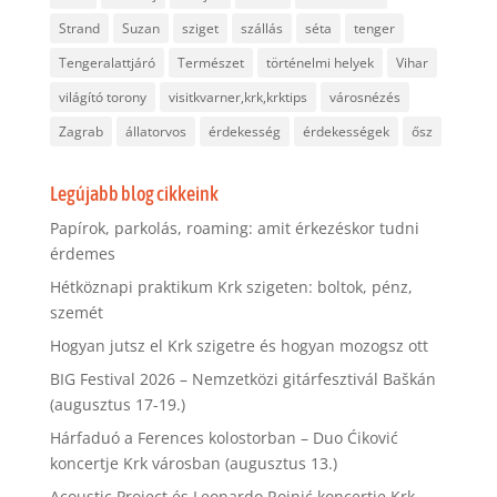
Strand
Suzan
sziget
szállás
séta
tenger
Tengeralattjáró
Természet
történelmi helyek
Vihar
világító torony
visitkvarner,krk,krktips
városnézés
Zagrab
állatorvos
érdekesség
érdekességek
ősz
Legújabb blog cikkeink
Papírok, parkolás, roaming: amit érkezéskor tudni
érdemes
Hétköznapi praktikum Krk szigeten: boltok, pénz,
szemét
Hogyan jutsz el Krk szigetre és hogyan mozogsz ott
BIG Festival 2026 – Nemzetközi gitárfesztivál Baškán
(augusztus 17-19.)
Hárfaduó a Ferences kolostorban – Duo Ćiković
koncertje Krk városban (augusztus 13.)
Acoustic Project és Leonardo Rojnić koncertje Krk