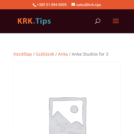
+385 51 894 0005
sales@krk.tips
Kezdőlap
/
Szállások
/
Anka
/ Anka Studios for 3