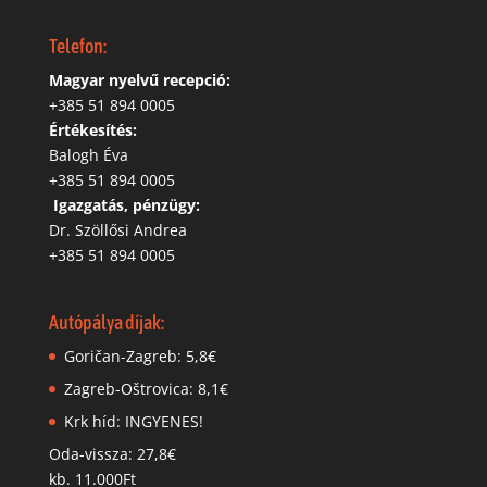
Telefon:
Magyar nyelvű recepció:
‭+385 51 894 0005
Értékesítés:
Balogh Éva
+385 51 894 0005
‬
Igazgatás, pénzügy:
Dr. Szöllősi Andrea
+385 51 894 0005
Autópálya díjak:
Goričan-Zagreb: 5,8€
Zagreb-Oštrovica: 8,1€
Krk híd: INGYENES!
Oda-vissza: 27,8€
kb. 11.000Ft