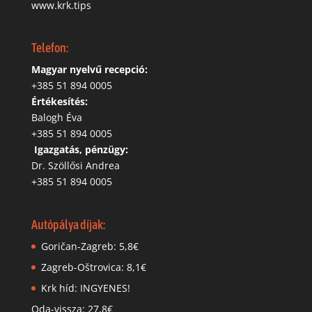
www.krk.tips
Telefon:
Magyar nyelvű recepció:
‭+385 51 894 0005
Értékesítés:
Balogh Éva
+385 51 894 0005
‬
Igazgatás, pénzügy:
Dr. Szöllősi Andrea
+385 51 894 0005
Autópálya díjak:
Goričan-Zagreb: 5,8€
Zagreb-Oštrovica: 8,1€
Krk híd: INGYENES!
Oda-vissza: 27,8€