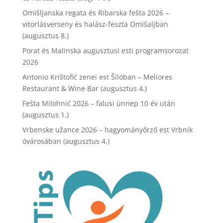
Omišljanska regata és Ribarska fešta 2026 –
vitorlásverseny és halász-feszta Omišaljban
(augusztus 8.)
Porat és Malinska augusztusi esti programsorozat
2026
Antonio Krištofić zenei est Šilóban – Meliores
Restaurant & Wine Bar (augusztus 4.)
Fešta Milohnić 2026 – falusi ünnep 10 év után
(augusztus 1.)
Vrbenske užance 2026 – hagyományőrző est Vrbnik
óvárosában (augusztus 4.)