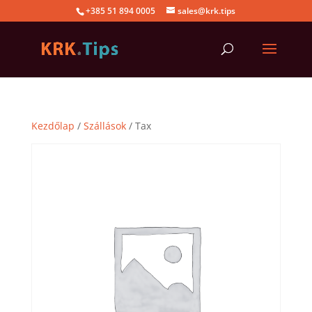
+385 51 894 0005
sales@krk.tips
Kezdőlap
/
Szállások
/ Tax