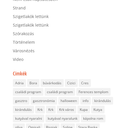
Strand
Szigetlakók lettünk
Szigetlakók lettünk
Szórakozás
Történelem
Városnézés
Video
Címkék
Adria
Bora
búvárkodás
Cizici
Cres
családi program
családi program
Ferences templom
gasztro
gasztronómia
halloween
info
kirándulás
kirándulás
Krk
Krk
Krk város
Kupa
Kutya
kutyával nyaralni
kutyával nyaralunk
kápolna rom
olíva
Omisalj
Risnjak
Soline
Stara Baska