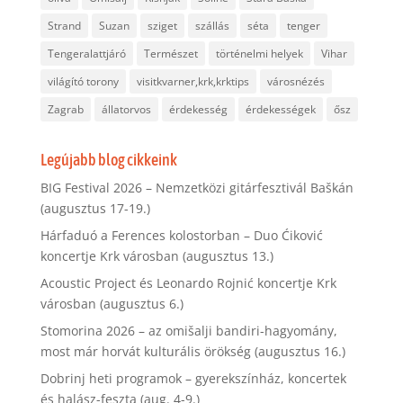
Strand
Suzan
sziget
szállás
séta
tenger
Tengeralattjáró
Természet
történelmi helyek
Vihar
világító torony
visitkvarner,krk,krktips
városnézés
Zagrab
állatorvos
érdekesség
érdekességek
ősz
Legújabb blog cikkeink
BIG Festival 2026 – Nemzetközi gitárfesztivál Baškán
(augusztus 17-19.)
Hárfaduó a Ferences kolostorban – Duo Ćiković
koncertje Krk városban (augusztus 13.)
Acoustic Project és Leonardo Rojnić koncertje Krk
városban (augusztus 6.)
Stomorina 2026 – az omišalji bandiri-hagyomány,
most már horvát kulturális örökség (augusztus 16.)
Dobrinj heti programok – gyerekszínház, koncertek
és halász-feszta (aug. 4-9.)