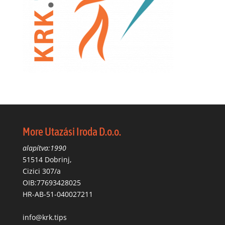
More Utazási Iroda D.o.o.
alapítva:1990
51514 Dobrinj,
Cizici 307/a
OIB:77693428025
HR-AB-51-040027211
info@krk.tips