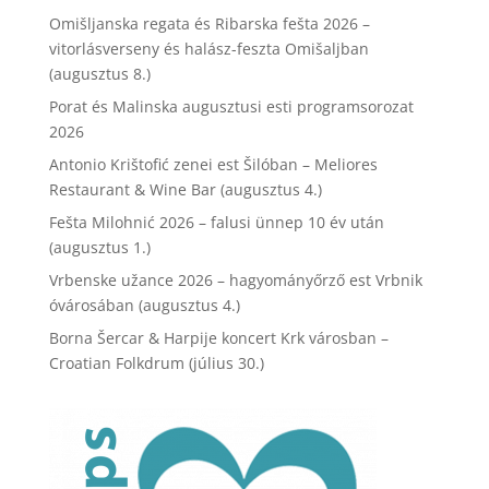
Omišljanska regata és Ribarska fešta 2026 –
vitorlásverseny és halász-feszta Omišaljban
(augusztus 8.)
Porat és Malinska augusztusi esti programsorozat
2026
Antonio Krištofić zenei est Šilóban – Meliores
Restaurant & Wine Bar (augusztus 4.)
Fešta Milohnić 2026 – falusi ünnep 10 év után
(augusztus 1.)
Vrbenske užance 2026 – hagyományőrző est Vrbnik
óvárosában (augusztus 4.)
Borna Šercar & Harpije koncert Krk városban –
Croatian Folkdrum (július 30.)