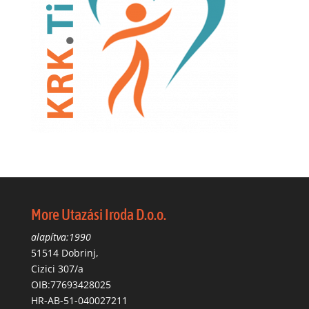
More Utazási Iroda D.o.o.
alapítva:1990
51514 Dobrinj,
Cizici 307/a
OIB:77693428025
HR-AB-51-040027211