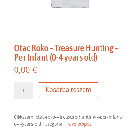
Otac Roko – Treasure Hunting –
Per Infant (0-4 years old)
0,00
€
Otac
Kosárba teszem
Roko
-
Treasure
Hunting
Cikkszám:
otac-roko---treasure-hunting---per-infant-
-
0-4-years-old
Kategória:
Travelotopos
Per
Infant