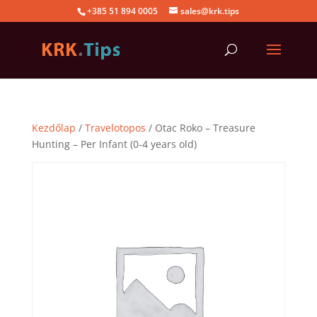
+385 51 894 0005
sales@krk.tips
Kezdőlap
/
Travelotopos
/ Otac Roko – Treasure
Hunting – Per Infant (0-4 years old)