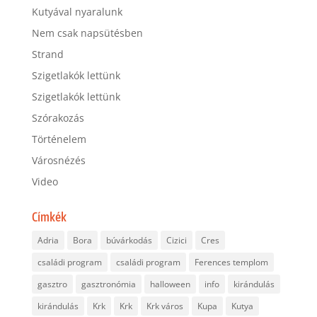
Kutyával nyaralunk
Nem csak napsütésben
Strand
Szigetlakók lettünk
Szigetlakók lettünk
Szórakozás
Történelem
Városnézés
Video
Címkék
Adria
Bora
búvárkodás
Cizici
Cres
családi program
családi program
Ferences templom
gasztro
gasztronómia
halloween
info
kirándulás
kirándulás
Krk
Krk
Krk város
Kupa
Kutya