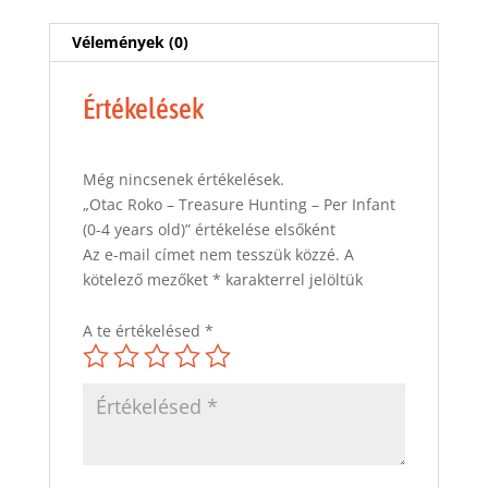
(0-
4
Vélemények (0)
years
old)
Értékelések
mennyiség
Még nincsenek értékelések.
„Otac Roko – Treasure Hunting – Per Infant
(0-4 years old)” értékelése elsőként
Az e-mail címet nem tesszük közzé.
A
kötelező mezőket
*
karakterrel jelöltük
A te értékelésed
*