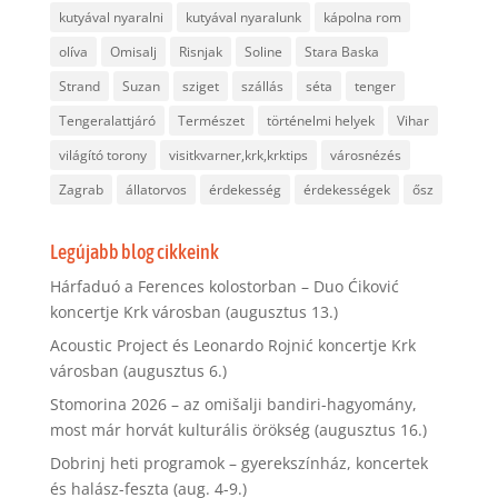
kutyával nyaralni
kutyával nyaralunk
kápolna rom
olíva
Omisalj
Risnjak
Soline
Stara Baska
Strand
Suzan
sziget
szállás
séta
tenger
Tengeralattjáró
Természet
történelmi helyek
Vihar
világító torony
visitkvarner,krk,krktips
városnézés
Zagrab
állatorvos
érdekesség
érdekességek
ősz
Legújabb blog cikkeink
Hárfaduó a Ferences kolostorban – Duo Ćiković
koncertje Krk városban (augusztus 13.)
Acoustic Project és Leonardo Rojnić koncertje Krk
városban (augusztus 6.)
Stomorina 2026 – az omišalji bandiri-hagyomány,
most már horvát kulturális örökség (augusztus 16.)
Dobrinj heti programok – gyerekszínház, koncertek
és halász-feszta (aug. 4-9.)