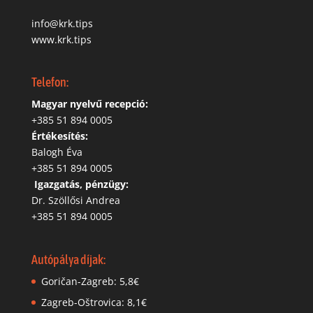
info@krk.tips
www.krk.tips
Telefon:
Magyar nyelvű recepció:
‭+385 51 894 0005
Értékesítés:
Balogh Éva
+385 51 894 0005
‬
Igazgatás, pénzügy:
Dr. Szöllősi Andrea
+385 51 894 0005
Autópálya díjak:
Goričan-Zagreb: 5,8€
Zagreb-Oštrovica: 8,1€